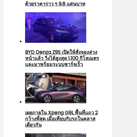
ด้วยราคาราว ๆ 9.8 แสนบาท
BYD Denza Z9S เปิดให้สั่งจองล่วง
หน้าแล้ว วิ่งได้สูงสุด 1,100 กิโลเมตร
และมาพร้อมระบบชาร์จเร็ว
เผยภายใน Xpeng G9L พื้นที่แถว 2
กว้างที่สุด เมื่อเทียบกับรถในคลาส
เดียวกัน