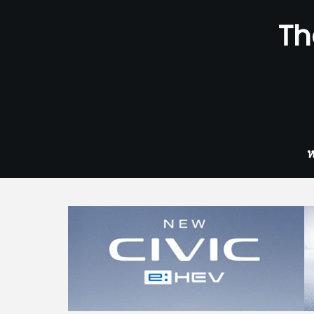
Skip
Th
to
content
ห