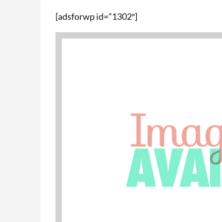
[adsforwp id=”1302″]