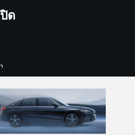
ปิด
รา