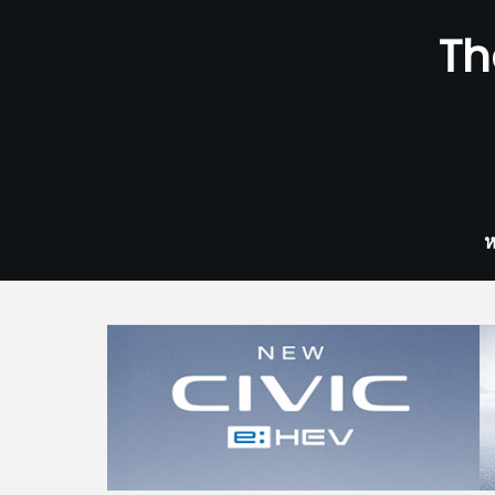
Skip
Th
to
content
ห