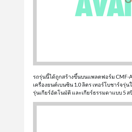
รถรุ่นนี้ได้ถูกสร้างขึ้นบนแพลตฟอร์ม CMF-A ท
เครื่องยนต์เบนซิน 1.0 ลิตร เทอร์โบชาร์จรุ
รุ่นเกียร์อัตโนมัติ และเกียร์ธรรมดาแบบ 5 สปี