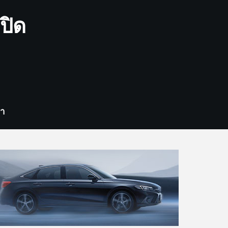
ปิด
รา