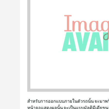
สำหรับการออกแบบภายในตัวรถนั้น จะมาพร
หน้าจอแสดงผลนั้น จะเป็นแบบมัลติมีเดียขนา