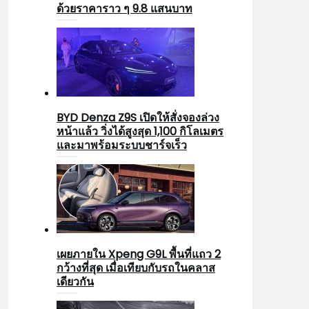
ด้วยราคาราว ๆ 9.8 แสนบาท
BYD Denza Z9S เปิดให้สั่งจองล่วง
หน้าแล้ว วิ่งได้สูงสุด 1,100 กิโลเมตร
และมาพร้อมระบบชาร์จเร็ว
เผยภายใน Xpeng G9L พื้นที่แถว 2
กว้างที่สุด เมื่อเทียบกับรถในคลาส
เดียวกัน