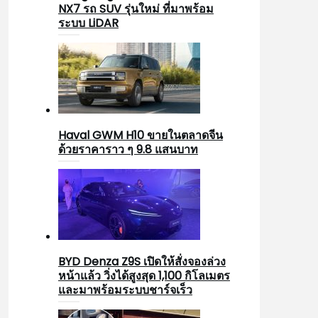
NX7 รถ SUV รุ่นใหม่ ที่มาพร้อม
ระบบ LiDAR
Haval GWM H10 ขายในตลาดจีน
ด้วยราคาราว ๆ 9.8 แสนบาท
BYD Denza Z9S เปิดให้สั่งจองล่วง
หน้าแล้ว วิ่งได้สูงสุด 1,100 กิโลเมตร
และมาพร้อมระบบชาร์จเร็ว