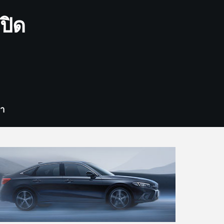
ปิด
รา