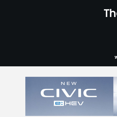
Skip
Th
to
content
ห