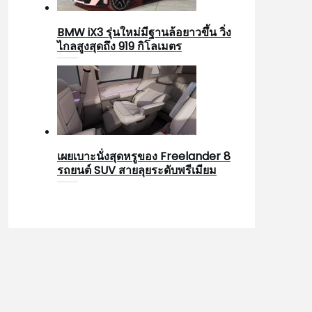
BMW iX3 รุ่นใหม่มีฐานล้อยาวขึ้น วิ่ง
ไกลสูงสุดถึง 919 กิโลเมตร
เผยเบาะนั่งสุดหรูของ Freelander 8
รถยนต์ SUV สายลุยระดับพรีเมียม