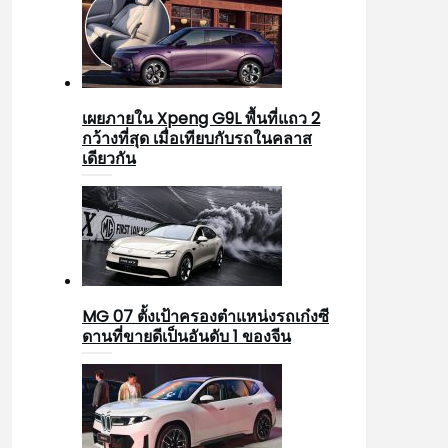
เผยภายใน Xpeng G9L พื้นที่แถว 2
กว้างที่สุด เมื่อเทียบกับรถในคลาส
เดียวกัน
MG 07 ตั้งเป้าครองตำแหน่งรถเก๋งซี
ดานที่ขายดีเป็นอันดับ 1 ของจีน