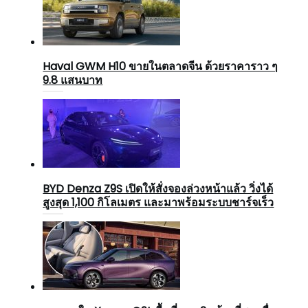
Haval GWM H10 ขายในตลาดจีน ด้วยราคาราว ๆ
9.8 แสนบาท
BYD Denza Z9S เปิดให้สั่งจองล่วงหน้าแล้ว วิ่งได้
สูงสุด 1,100 กิโลเมตร และมาพร้อมระบบชาร์จเร็ว