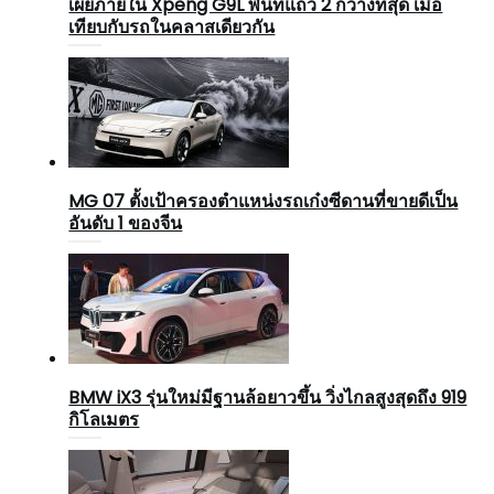
เผยภายใน Xpeng G9L พื้นที่แถว 2 กว้างที่สุด เมื่อ
เทียบกับรถในคลาสเดียวกัน
MG 07 ตั้งเป้าครองตำแหน่งรถเก๋งซีดานที่ขายดีเป็น
อันดับ 1 ของจีน
BMW iX3 รุ่นใหม่มีฐานล้อยาวขึ้น วิ่งไกลสูงสุดถึง 919
กิโลเมตร