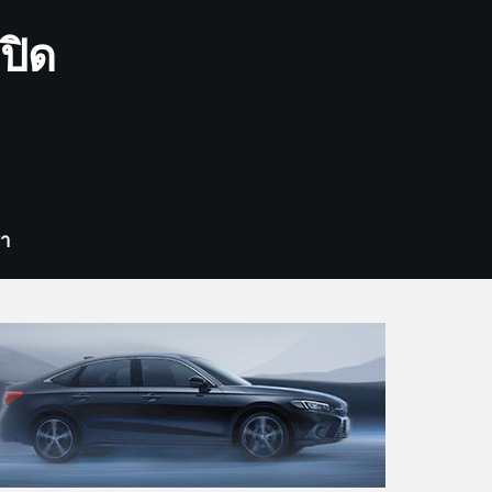
ปิด
รา