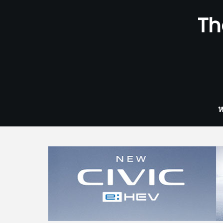
Skip
Th
to
content
ห