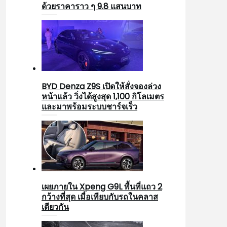
ด้วยราคาราว ๆ 9.8 แสนบาท
BYD Denza Z9S เปิดให้สั่งจองล่วง
หน้าแล้ว วิ่งได้สูงสุด 1,100 กิโลเมตร
และมาพร้อมระบบชาร์จเร็ว
เผยภายใน Xpeng G9L พื้นที่แถว 2
กว้างที่สุด เมื่อเทียบกับรถในคลาส
เดียวกัน