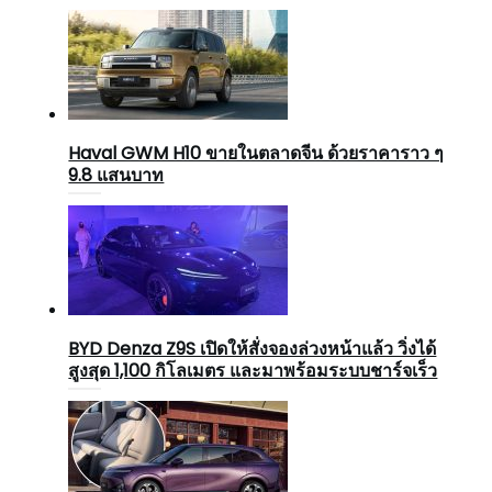
Haval GWM H10 ขายในตลาดจีน ด้วยราคาราว ๆ
9.8 แสนบาท
BYD Denza Z9S เปิดให้สั่งจองล่วงหน้าแล้ว วิ่งได้
สูงสุด 1,100 กิโลเมตร และมาพร้อมระบบชาร์จเร็ว