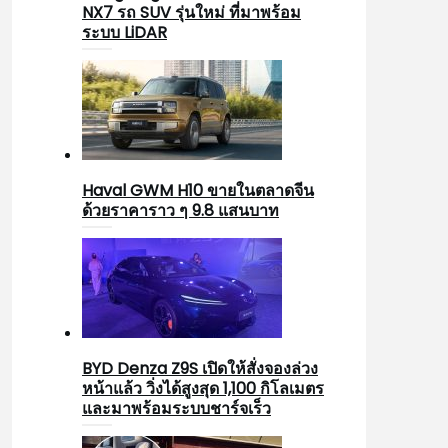
NX7 รถ SUV รุ่นใหม่ ที่มาพร้อม
ระบบ LiDAR
Haval GWM H10 ขายในตลาดจีน
ด้วยราคาราว ๆ 9.8 แสนบาท
BYD Denza Z9S เปิดให้สั่งจองล่วง
หน้าแล้ว วิ่งได้สูงสุด 1,100 กิโลเมตร
และมาพร้อมระบบชาร์จเร็ว