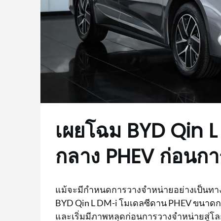
เผยโฉม BYD Qin L
กลาง PHEV ก่อนกา
แม้จะมีกำหนดการวางจำหน่ายอย่างเป็นทาง
BYD Qin L DM-i โมเดลซีดาน PHEV ขนาดกล
และเริ่มมีภาพหลุดก่อนการวางจำหน่ายสู