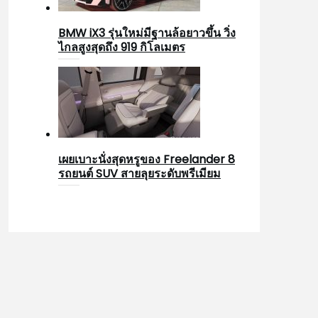
BMW iX3 รุ่นใหม่มีฐานล้อยาวขึ้น วิ่ง
ไกลสูงสุดถึง 919 กิโลเมตร
เผยเบาะนั่งสุดหรูของ Freelander 8
รถยนต์ SUV สายลุยระดับพรีเมียม