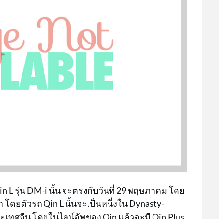
รุ่น DM-i นั้น จะตรงกับวันที่ 29 พฤษภาคม โดย
โดยตัวรถ Qin L นั้นจะเป็นหนึ่งใน Dynasty-
ประเทศจีน โดยในไลน์อัพของ Qin แล้วจะมี Qin Plus,