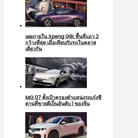
เผยภายใน Xpeng G9L พื้นที่แถว 2
กว้างที่สุด เมื่อเทียบกับรถในคลาส
เดียวกัน
MG 07 ตั้งเป้าครองตำแหน่งรถเก๋งซี
ดานที่ขายดีเป็นอันดับ 1 ของจีน