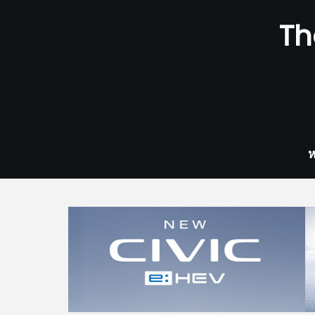
Skip
Th
to
content
ห