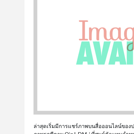
ล่าสุดเริ่มมีการแชร์ภาพบนสื่อออนไลน์ขอ
ภาพรถซีดาน Qin L DM-i ที่ศูนย์ตัวแทนจำหน่า