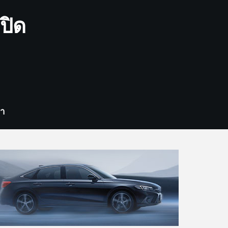
ปิด
รา