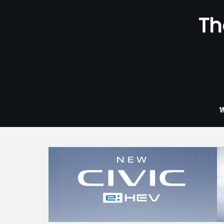
Skip
Th
to
content
ห