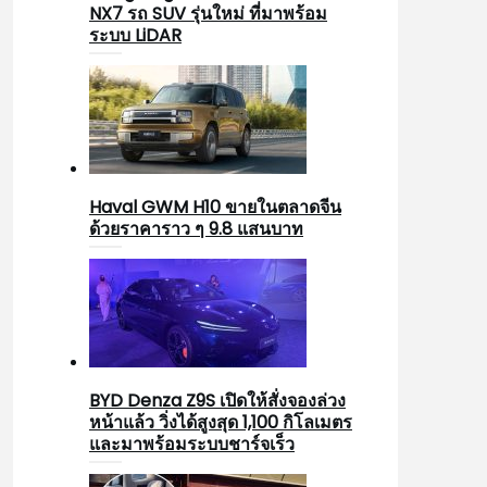
NX7 รถ SUV รุ่นใหม่ ที่มาพร้อม
ระบบ LiDAR
Haval GWM H10 ขายในตลาดจีน
ด้วยราคาราว ๆ 9.8 แสนบาท
BYD Denza Z9S เปิดให้สั่งจองล่วง
หน้าแล้ว วิ่งได้สูงสุด 1,100 กิโลเมตร
และมาพร้อมระบบชาร์จเร็ว