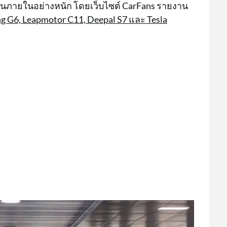
ันภายในอย่างหนัก โดยเว็บไซต์ CarFans รายงาน
peng G6, Leapmotor C11, Deepal S7 และ Tesla