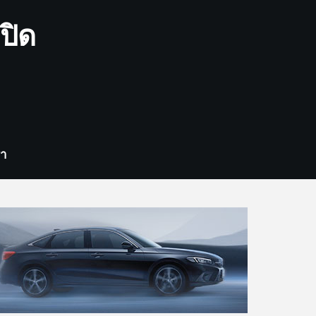
ปิด
รา