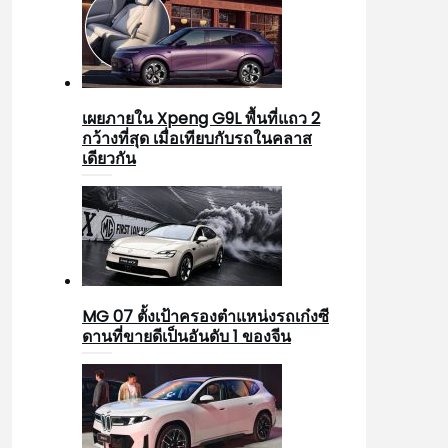
เผยภายใน Xpeng G9L พื้นที่แถว 2
กว้างที่สุด เมื่อเทียบกับรถในคลาส
เดียวกัน
MG 07 ตั้งเป้าครองตำแหน่งรถเก๋งซี
ดานที่ขายดีเป็นอันดับ 1 ของจีน