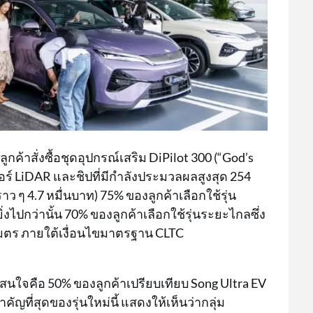
กค้าสั่งซื้อชุดอุปกรณ์เสริม DiPilot 300 (“God’s
ซอร์ LiDAR และชิปที่มีกำลังประมวลผลสูงสุด 254
 ๆ 4.7 หมื่นบาท) 75% ของลูกค้าเลือกใช้รุ่น
่งไปกว่านั้น 70% ของลูกค้าเลือกใช้รุ่นระยะไกลซึ่ง
ลเมตร ภายใต้เงื่อนไขมาตรฐาน CLTC
่น่าสนใจคือ 50% ของลูกค้าเปรียบเทียบ Song Ultra EV
ำคัญที่สุดของรุ่นใหม่นี้ แสดงให้เห็นว่ากลุ่ม