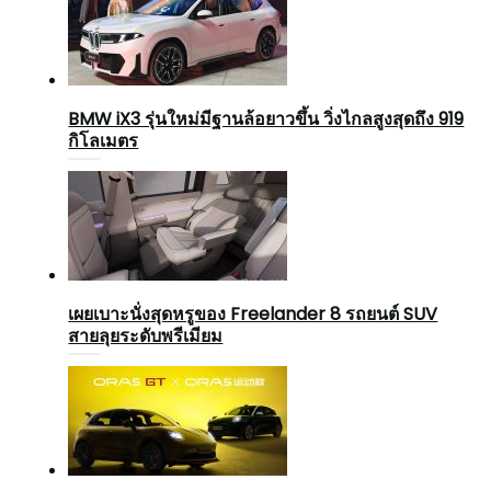
BMW iX3 รุ่นใหม่มีฐานล้อยาวขึ้น วิ่งไกลสูงสุดถึง 919
กิโลเมตร
เผยเบาะนั่งสุดหรูของ Freelander 8 รถยนต์ SUV
สายลุยระดับพรีเมียม