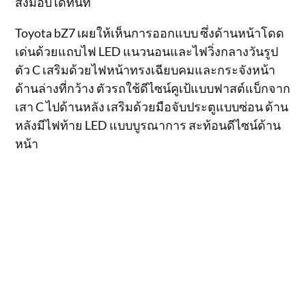
ส่งมอบได้ทันที
Toyota bZ7 เผยให้เห็นการออกแบบ ซึ่งด้านหน้าโดด
เด่นด้วยแถบไฟ LED แนวนอนและไฟวิ่งกลางวันรูป
ตัว C เสริมด้วยไฟหน้าทรงเฉียบคมและกระจังหน้า
ด้านล่างที่กว้าง ตัวรถใช้ดีไซน์คูเป้แบบฟาสต์แบ็กจาก
เสา C ไปด้านหลัง เสริมด้วยมือจับประตูแบบซ่อน ด้าน
หลังมีไฟท้าย LED แบบบูรณาการ สะท้อนดีไซน์ด้าน
หน้า