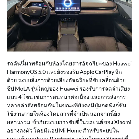
รถคันนี้มาพร้อมกับห้องโดยสารอัจฉริยะของ Huawei
HarmonyOS 5.0 และยังรองรับ Apple CarPlay อีก
ด้วย ระบบสั่งการด้วยเสียงอัจฉริยะที่ขับเคลื่อนด้วย
ชิป MoLA รุ่นใหญ่ของ Huawei รองรับการจดจำเสียง
แบบ 4 โซน เช่นการสนทนาต่อเนื่อง และการสั่งการ
หลายคำสั่งพร้อมกัน ในขณะที่ยังคงมีปุ่มกดฟังก์ชัน
ใช้งานภายในห้องโดยสารที่จำเป็น นอกจากนี้ยัง
ผสานรวมเข้ากับระบบการขับขี่ในรถยนต์ของ Xiaomi
อย่างลงตัว โดยมีแอป Mi Home สำหรับระบบใน
รถยนต์และปุ่มกด Bluetooth แม่เหล็กของ Xiaomi ที่