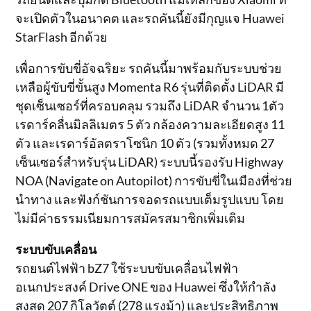
จะเปิดตัวในอนาคต และรถคันนี้ยังมีกุญแจ Huawei
StarFlash อีกด้วย
เพื่อการขับขี่อัจฉริยะ รถคันนี้มาพร้อมกับระบบช่วย
เหลือผู้ขับขี่ขั้นสูง Momenta R6 รุ่นที่ติดตั้ง LiDAR มี
ชุดเซ็นเซอร์ที่ครอบคลุม รวมถึง LiDAR จำนวน 1ตัว
เรดาร์คลื่นมิลลิเมตร 5 ตัว กล้องความละเอียดสูง 11
ตัว และเรดาร์อัลตราโซนิก 10 ตัว (รวมทั้งหมด 27
เซ็นเซอร์สำหรับรุ่น LiDAR) ระบบนี้รองรับ Highway
NOA (Navigate on Autopilot) การขับขี่ในเมืองที่ช่วย
นำทาง และฟังก์ชันการจอดรถแบบเต็มรูปแบบ โดย
ไม่มีค่าธรรมเนียมการสมัครสมาชิกเพิ่มเติม
ระบบขับเคลื่อน
รถยนต์ไฟฟ้า bZ7 ใช้ระบบขับเคลื่อนไฟฟ้า
อเนกประสงค์ Drive ONE ของ Huawei ซึ่งให้กำลัง
สูงสุด 207 กิโลวัตต์ (278 แรงม้า) และประสิทธิภาพ