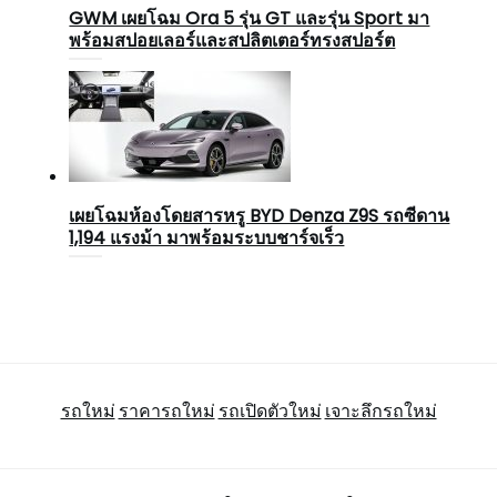
GWM เผยโฉม Ora 5 รุ่น GT และรุ่น Sport มา
พร้อมสปอยเลอร์และสปลิตเตอร์ทรงสปอร์ต
เผยโฉมห้องโดยสารหรู BYD Denza Z9S รถซีดาน
1,194 แรงม้า มาพร้อมระบบชาร์จเร็ว
รถใหม่
ราคารถใหม่
รถเปิดตัวใหม่
เจาะลึกรถใหม่