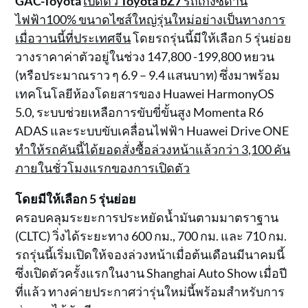
GAC-Toyota
เปิดตัว
Toyota bZ7
รถเก๋งซีดาน
ไฟฟ้า100% ขนาดไซส์ใหญ่รุ่นใหม่อย่างเป็นทางการ
เมื่อวานนี้ที่ประเทศจีน
โดยรถรุ่นนี้มีให้เลือก 5 รุ่นย่อย
วางราคาค่าตัวอยู่ในช่วง 147,800 -199,800 หยวน
(หรือประมาณราว ๆ 6.9 – 9.4 แสนบาท) ซึ่งมาพร้อม
เทคโนโลยีห้องโดยสารของ Huawei HarmonyOS
5.0, ระบบช่วยเหลือการขับขี่ขั้นสูง Momenta R6
ADAS และระบบขับเคลื่อนไฟฟ้า Huawei Drive ONE
ทำให้รถคันนี้ได้ยอดสั่งซื้อล่วงหน้าแล้วกว่า 3,100 คัน
ภายในชั่วโมงแรกของการเปิดตัว
โดยมีให้เลือก 5 รุ่นย่อย
ครอบคลุมระยะการประหยัดน้ำมันตามมาตราฐาน
(CLTC) วิ่งได้ระยะทาง 600 กม., 700 กม. และ 710 กม.
รถรุ่นนี้เริ่มเปิดให้จองล่วงหน้าเมื่อต้นเดือนมีนาคมนี้
ซึ่งเปิดตัวครั้งแรกในงาน Shanghai Auto Show เมื่อปี
ที่แล้ว ทางค่ายประกาศว่ารุ่นใหม่นี้พร้อมสำหรับการ