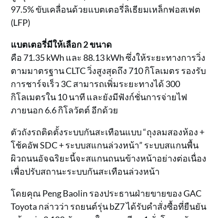
97.5% ขับเคลื่อนด้วยแบตเตอรี่ลิเธียมเหล็กฟอสเฟต
(LFP)
แบตเตอรี่มีให้เลือก 2 ขนาด
คือ 71.35 kWh และ 88.13 kWh ซึ่งให้ระยะทางการวิ่ง
ตามมาตรฐาน CLTC วิ่งสูงสุดถึง 710 กิโลเมตร รองรับ
การชาร์จเร็ว 3C สามารถเพิ่มระยะทางได้ 300
กิโลเมตรใน 10 นาที และยังมีฟังก์ชั่นการจ่ายไฟ
ภายนอก 6.6 กิโลวัตต์ อีกด้วย
ตัวถังรถติดตั้งระบบกันสะเทือนแบบ “ถุงลมสองห้อง +
โช้คอัพ SDC + ระบบสแกนล่วงหน้า” ระบบสแกนพื้น
ผิวถนนอัจฉริยะนี้จะสแกนถนนข้างหน้าอย่างต่อเนื่อง
เพื่อปรับสถานะระบบกันสะเทือนล่วงหน้า
โดยคุณ Peng Baolin รองประธานฝ่ายขายของ GAC
Toyota กล่าวว่า รถยนต์รุ่น bZ7 ได้รับคำสั่งซื้อที่ยืนยัน