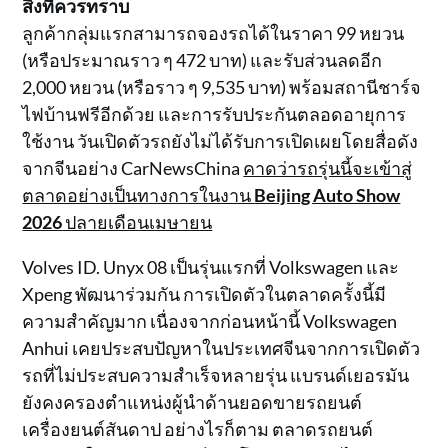
สิ่งที่ควรทราบ
ลูกค้ากลุ่มแรกสามารถจองรถได้ในราคา 99 หยวน
(หรือประมาณราว ๆ 472 บาท) และรับส่วนลดอีก
2,000 หยวน (หรือราว ๆ 9,535 บาท) พร้อมสถานีชาร์จ
ไฟบ้านฟรีอีกด้วย และการรับประกันตลอดอายุการ
ใช้งาน วันเปิดตัวรถยังไม่ได้รับการเปิดเผยโดยสื่อดัง
จากจีนอย่าง CarNewsChina
คาดว่ารถรุ่นนี้จะเข้าสู่
ตลาดอย่างเป็นทางการในงาน
Beijing Auto Show
2026
ปลายเดือนเมษายน
Volves ID. Unyx 08 เป็นรุ่นแรกที่ Volkswagen และ
Xpeng พัฒนาร่วมกัน การเปิดตัวในตลาดครั้งนี้มี
ความสำคัญมาก เนื่องจากก่อนหน้านี้ Volkswagen
Anhui เคยประสบปัญหาในประเทศจีนจากการเปิดตัว
รถที่ไม่ประสบความสำเร็จหลายรุ่น แบรนด์เยอรมัน
ยังคงครองตำแหน่งผู้นำด้านยอดขายรถยนต์
เครื่องยนต์สันดาป อย่างไรก็ตาม ตลาดรถยนต์