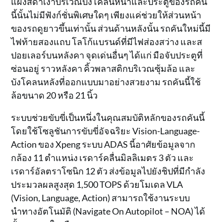
แผงสีดำเงาบริเวณบังโคลนหน้าและประตูของรถคัน
นี้นั้นไม่มีฟังก์ชั่นพิเศษใดๆ เพียงแค่ช่วยให้ส่วนหน้า
ของรถดูยาวขึ้นเท่านั้น ส่วนด้านหลังนั้น รถคันใหม่นี้มี
ไฟท้ายสองแถบ โลโก้แบรนด์ที่มีไฟส่องสว่าง และส
ปอยเลอร์บนหลังคา จุดเด่นอื่นๆ ได้แก่ มือจับประตูที่
ซ่อนอยู่ ราวหลังคา คิ้วพลาสติกบริเวณซุ้มล้อ และ
บังโคลนหลังที่ออกแบบมาอย่างสวยงาม รถคันนี้ใช้
ล้อขนาด 20 หรือ 21 นิ้ว
ระบบช่วยขับขี่เป็นหนึ่งในคุณสมบัติหลักของรถคันนี้
โดยใช้โซลูชันการขับขี่อัจฉริยะ Vision-Language-
Action ของ Xpeng ระบบ ADAS นี้อาศัยข้อมูลจาก
กล้อง 11 ตำแหน่ง เรดาร์คลื่นมิลลิเมตร 3 ตัว และ
เรดาร์อัลตราโซนิก 12 ตัว ส่งข้อมูลไปยังชิปที่มีกำลัง
ประมวลผลสูงสุด 1,500 TOPS ด้วยโมเดล VLA
(Vision, Language, Action) สามารถใช้งานระบบ
นำทางอัตโนมัติ (Navigate On Autopilot – NOA) ได้