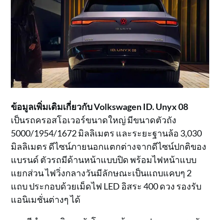
ข้อมูลเพิ่มเติมเกี่ยวกับ Volkswagen ID. Unyx 08
เป็นรถครอสโอเวอร์ขนาดใหญ่ มีขนาดตัวถัง
5000/1954/1672 มิลลิเมตร และระยะฐานล้อ 3,030
มิลลิเมตร ดีไซน์ภายนอกแตกต่างจากดีไซน์ปกติของ
แบรนด์ ตัวรถมีด้านหน้าแบบปิด พร้อมไฟหน้าแบบ
แยกส่วน ไฟวิ่งกลางวันมีลักษณะเป็นแถบแคบๆ 2
แถบ ประกอบด้วยเม็ดไฟ LED อิสระ 400 ดวง รองรับ
แอนิเมชั่นต่างๆ ได้