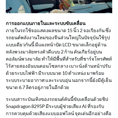
การออกแบบภายในและระบบขับเคลื่อน
ภายในรถใช้จอแสดงผลขนาด 15 นิ้ว 2 จอเรียงกัน ซึ่ง
รถยนต์พลังงานใหม่ของจีนส่วนใหญ่ในปัจจุบันใช้รูป
แบบเดียวกันนี้ มีแผงหน้าปัด LCD ขนาดเล็กอยู่ด้าน
หลังพวงมาลัยทรงตัวดีแบบ 2 ก้าน คันเกียร์อยู่บน
คอลัมน์พวงมาลัย ทำให้มีพื้นที่สำหรับที่ชาร์จโทรศัพท์
ไร้สายสองอันบนคอนโซลกลาง เบาะนั่งด้านหน้าปรับ
ด้วยระบบไฟฟ้า มีระบบนวด 10 ตำแหน่ง มาพร้อม
ระบบระบายอากาศ และระบบอุ่น นอกจากนี้ยังมีตู้เย็น
ขนาด 6.7 ลิตรอยู่ภายในอีกด้วย
ระบบสาระบันเทิงของรถยนต์คันนี้ขับเคลื่อนด้วยชิป
Snapdragon 8295P มีระบบผู้ช่วยเสียง AI ที่รองรับ
การควบคุมด้วยเสียงแบบออฟไลน์ จุดเด่นอีกอย่างคือ