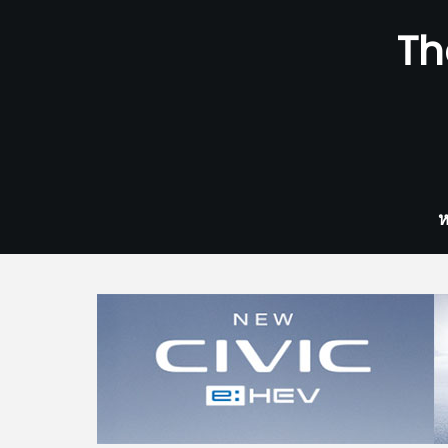
Skip
Th
to
content
ห