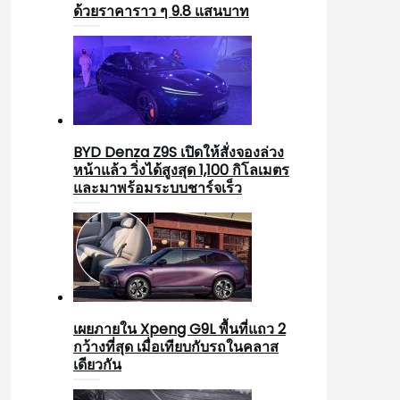
ด้วยราคาราว ๆ 9.8 แสนบาท
BYD Denza Z9S เปิดให้สั่งจองล่วง
หน้าแล้ว วิ่งได้สูงสุด 1,100 กิโลเมตร
และมาพร้อมระบบชาร์จเร็ว
เผยภายใน Xpeng G9L พื้นที่แถว 2
กว้างที่สุด เมื่อเทียบกับรถในคลาส
เดียวกัน