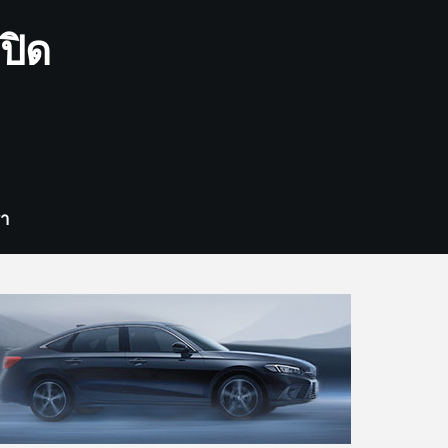
ปิด
รา