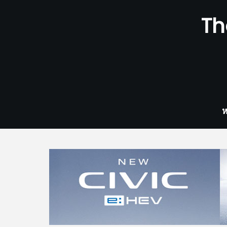
Skip
Th
to
content
ห