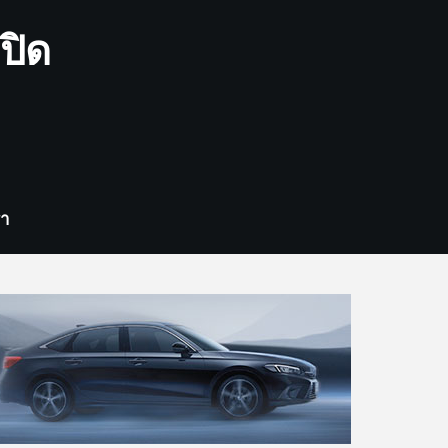
ปิด
รา