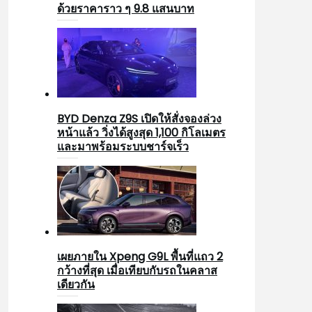
ด้วยราคาราว ๆ 9.8 แสนบาท
BYD Denza Z9S เปิดให้สั่งจองล่วง
หน้าแล้ว วิ่งได้สูงสุด 1,100 กิโลเมตร
และมาพร้อมระบบชาร์จเร็ว
เผยภายใน Xpeng G9L พื้นที่แถว 2
กว้างที่สุด เมื่อเทียบกับรถในคลาส
เดียวกัน