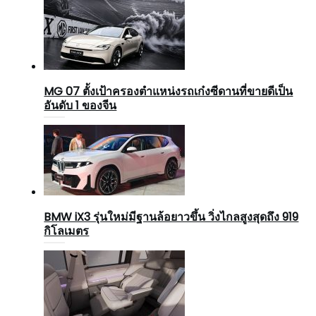
MG 07 ตั้งเป้าครองตำแหน่งรถเก๋งซีดานที่ขายดีเป็น
อันดับ 1 ของจีน
BMW iX3 รุ่นใหม่มีฐานล้อยาวขึ้น วิ่งไกลสูงสุดถึง 919
กิโลเมตร