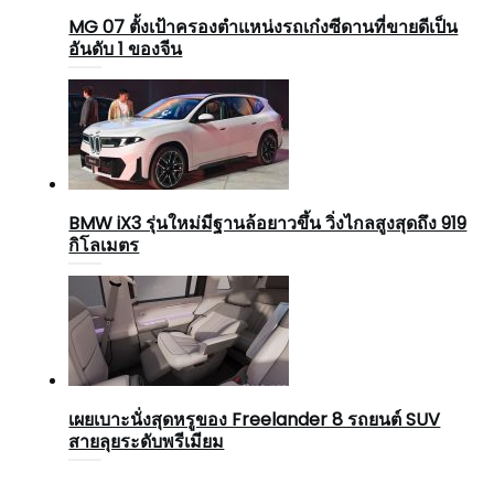
MG 07 ตั้งเป้าครองตำแหน่งรถเก๋งซีดานที่ขายดีเป็น
อันดับ 1 ของจีน
BMW iX3 รุ่นใหม่มีฐานล้อยาวขึ้น วิ่งไกลสูงสุดถึง 919
กิโลเมตร
เผยเบาะนั่งสุดหรูของ Freelander 8 รถยนต์ SUV
สายลุยระดับพรีเมียม