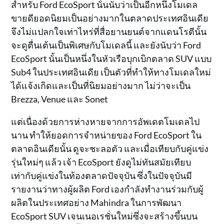
สำหรับ Ford EcoSport นั้นนับว่าเป็นอีกหนึ่งโมเดล
ขายดียอดนิยมเป็นอย่างมากในตลาดประเทศอินเดีย
จึงไม่แปลกใจเท่าไหร่ที่สื่อยานยนต์จากแดนโรตีนั้น
จะดูตื่นเต้นเป็นพิเศษกับโมเดลนี้ และยังนับว่า Ford
EcoSport นั้นเป็นหนึ่งในหัวเรือบุกเบิกตลาด SUV แบบ
Sub4 ในประเทศอินเดีย เป็นตัวที่ทำให้ทางโมเดลใหม่
ได้แจ้งเกิดและเป็นที่นิยมอย่างมาก ไม่ว่าจะเป็น
Brezza, Venue และ Sonet
แต่เนื่องด้วยการห่างหายจากการอัพเดตโมเดลไป
นาน ทำให้ยอดการจำหน่ายของ Ford EcoSport ใน
ตลาดอินเดียนั้น ดูจะชะลอตัว และเมื่อเทียบกับคู่แข่ง
รุ่นใหม่ๆ แล้ว เจ้า EcoSport ยังดูไม่ทันสมัยเทียบ
เท่ากับคู่แข่งในท้องตลาดปัจจุบัน ซึ่งในปัจจุบันมี
รายงานว่าทางผู้ผลิต Ford เองกำลังทำงานร่วมกับผู้
ผลิตในประเทศอย่าง Mahindra ในการพัฒนา
EcoSport SUV เจนเนอเรชั่นใหม่ซึ่งจะสร้างขึ้นบน