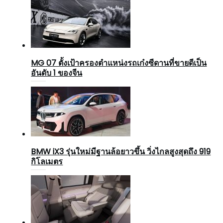
MG 07 ตั้งเป้าครองตำแหน่งรถเก๋งซีดานที่ขายดีเป็น
อันดับ 1 ของจีน
BMW iX3 รุ่นใหม่มีฐานล้อยาวขึ้น วิ่งไกลสูงสุดถึง 919
กิโลเมตร