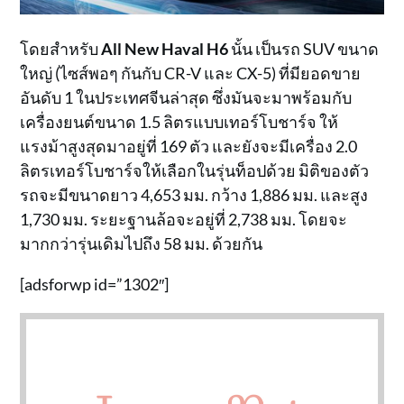
โดยสำหรับ
All New
Haval H6
นั้น เป็นรถ SUV ขนาด
ใหญ่ (ไซส์พอๆ กันกับ CR-V และ CX-5) ที่มียอดขาย
อันดับ 1 ในประเทศจีนล่าสุด ซึ่งมันจะมาพร้อมกับ
เครื่องยนต์ขนาด 1.5 ลิตรแบบเทอร์โบชาร์จ ให้
แรงม้าสูงสุดมาอยู่ที่ 169 ตัว และยังจะมีเครื่อง 2.0
ลิตรเทอร์โบชาร์จให้เลือกในรุ่นท็อปด้วย มิติของตัว
รถจะมีขนาดยาว 4,653 มม. กว้าง 1,886 มม. และสูง
1,730 มม. ระยะฐานล้อจะอยู่ที่ 2,738 มม. โดยจะ
มากกว่ารุ่นเดิมไปถึง 58 มม. ด้วยกัน
[adsforwp id=”1302″]