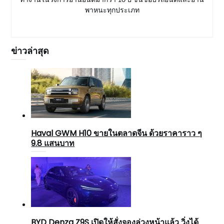
พาหนะทุกประเภท
ข่าวล่าสุด
Haval GWM H10 ขายในตลาดจีน ด้วยราคาราว ๆ
9.8 แสนบาท
BYD Denza Z9S เปิดให้สั่งจองล่วงหน้าแล้ว วิ่งได้