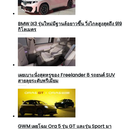
BMW iX3 รุ่นใหม่มีฐานล้อยาวขึ้น วิ่งไกลสูงสุดถึง 919
กิโลเมตร
เผยเบาะนั่งสุดหรูของ Freelander 8 รถยนต์ SUV
สายลุยระดับพรีเมียม
GWM เผยโฉม Ora 5 รุ่น GT และรุ่น Sport มา