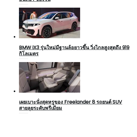
BMW iX3 รุ่นใหม่มีฐานล้อยาวขึ้น วิ่งไกลสูงสุดถึง 919
กิโลเมตร
เผยเบาะนั่งสุดหรูของ Freelander 8 รถยนต์ SUV
สายลุยระดับพรีเมียม