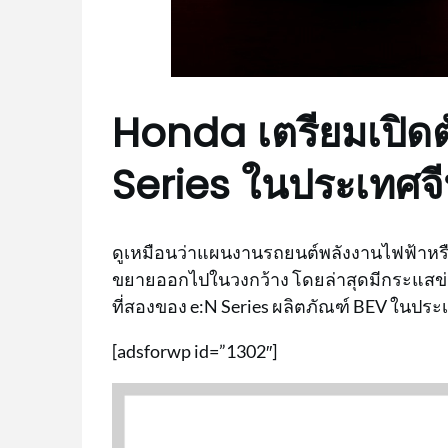
Honda เตรียมเปิด
Series ในประเทศจ
ดูเหมือนว่าแผนงานรถยนต์พลังงานไฟฟ้าหร
ขยายออกไปในวงกว้าง โดยล่าสุดมีกระแสข่า
ที่สองของ e:N Series ผลิตภัณฑ์ BEV ในปร
[adsforwp id=”1302″]