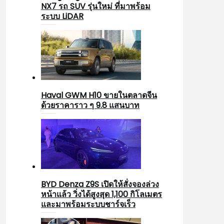
NX7 รถ SUV รุ่นใหม่ ที่มาพร้อม
ระบบ LiDAR
Haval GWM H10 ขายในตลาดจีน
ด้วยราคาราว ๆ 9.8 แสนบาท
BYD Denza Z9S เปิดให้สั่งจองล่วง
หน้าแล้ว วิ่งได้สูงสุด 1,100 กิโลเมตร
และมาพร้อมระบบชาร์จเร็ว