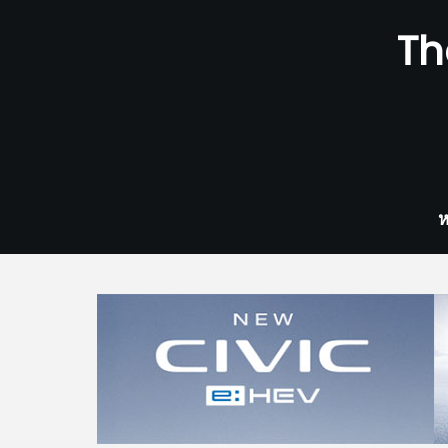
Skip
Th
to
content
ห