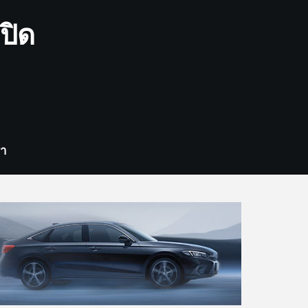
ปิด
รา