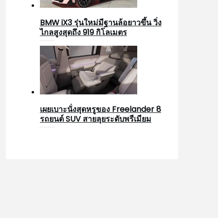
BMW iX3 รุ่นใหม่มีฐานล้อยาวขึ้น วิ่ง
ไกลสูงสุดถึง 919 กิโลเมตร
เผยเบาะนั่งสุดหรูของ Freelander 8
รถยนต์ SUV สายลุยระดับพรีเมียม