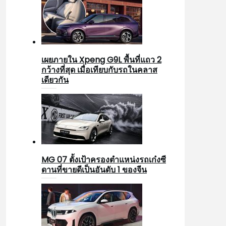
เผยภายใน Xpeng G9L พื้นที่แถว 2
กว้างที่สุด เมื่อเทียบกับรถในคลาส
เดียวกัน
MG 07 ตั้งเป้าครองตำแหน่งรถเก๋งซี
ดานที่ขายดีเป็นอันดับ 1 ของจีน