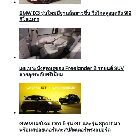
BMW iX3 รุ่นใหม่มีฐานล้อยาวขึ้น วิ่งไกลสูงสุดถึง 919
กิโลเมตร
เผยเบาะนั่งสุดหรูของ Freelander 8 รถยนต์ SUV
สายลุยระดับพรีเมียม
GWM เผยโฉม Ora 5 รุ่น GT และรุ่น Sport มา
พร้อมสปอยเลอร์และสปลิตเตอร์ทรงสปอร์ต