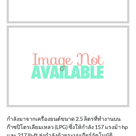
กำลังมาจากเครื่องยนต์ขนาด 2.5 ลิตรที่ทำงานบน
ก๊าซปิโตรเลียมเหลว (LPG) ซึ่งให้กำลัง 157 แรงม้า hp
และ 217 lb-ft ส่งกำลังด้วยระบบเกียร์อัตโนมัติ