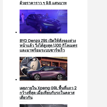
ด้วยราคาราว ๆ 9.8 แสนบาท
BYD Denza Z9S เปิดให้สั่งจองล่วง
หน้าแล้ว วิ่งได้สูงสุด 1,100 กิโลเมตร
และมาพร้อมระบบชาร์จเร็ว
เผยภายใน Xpeng G9L พื้นที่แถว 2
กว้างที่สุด เมื่อเทียบกับรถในคลาส
เดียวกัน