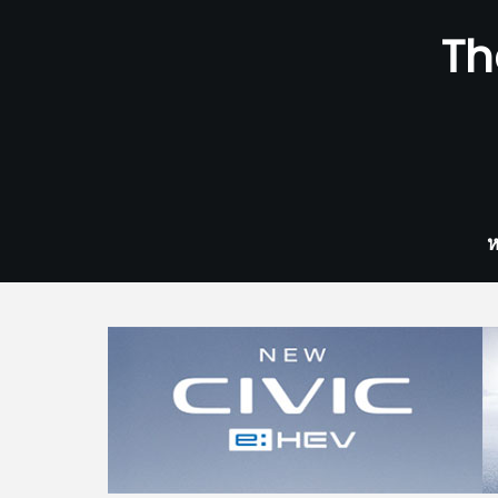
Skip
Th
to
content
ห