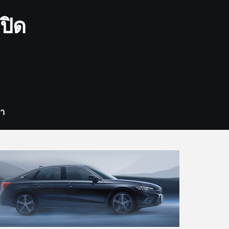
ปิด
รา