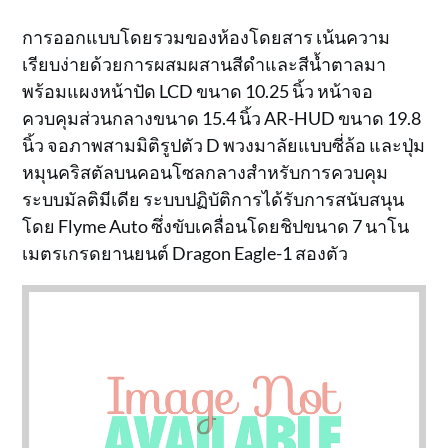
การออกแบบโดยรวมของห้องโดยสาร เน้นความ
เรียบง่ายด้วยการผสมผสานสีดำและสีน้ำตาลมา
พร้อมแผงหน้าปัด LCD ขนาด 10.25 นิ้ว หน้าจอ
ควบคุมส่วนกลางขนาด 15.4 นิ้ว AR-HUD ขนาด 19.8
นิ้ว จอภาพสามมิติรูปตัว D พวงมาลัยแบบซี่ล้อ และปุ่ม
หมุนคริสตัลบนคอนโซลกลางสำหรับการควบคุม
ระบบมัลติมีเดีย ระบบปฏิบัติการได้รับการสนับสนุน
โดย Flyme Auto ซึ่งขับเคลื่อนโดยชิปขนาด 7 นาโน
เมตรเกรดยานยนต์ Dragon Eagle-1 สองตัว