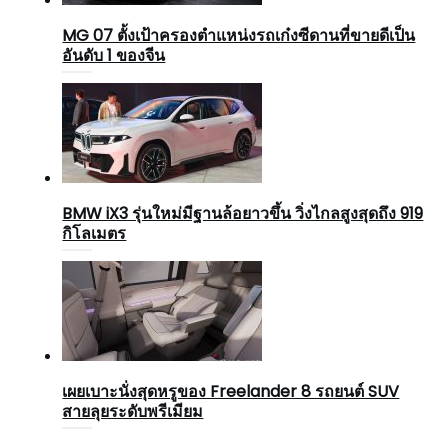
MG 07 ตั้งเป้าครองตำแหน่งรถเก๋งซีดานที่ขายดีเป็น
อันดับ 1 ของจีน
BMW iX3 รุ่นใหม่มีฐานล้อยาวขึ้น วิ่งไกลสูงสุดถึง 919
กิโลเมตร
เผยเบาะนั่งสุดหรูของ Freelander 8 รถยนต์ SUV
สายลุยระดับพรีเมียม