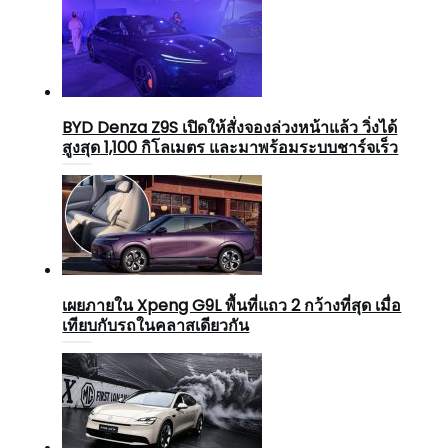
BYD Denza Z9S เปิดให้สั่งจองล่วงหน้าแล้ว วิ่งได้
สูงสุด 1,100 กิโลเมตร และมาพร้อมระบบชาร์จเร็ว
เผยภายใน Xpeng G9L พื้นที่แถว 2 กว้างที่สุด เมื่อ
เทียบกับรถในคลาสเดียวกัน