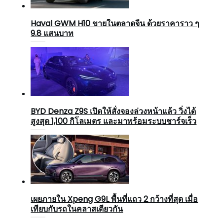
Haval GWM H10 ขายในตลาดจีน ด้วยราคาราว ๆ
9.8 แสนบาท
BYD Denza Z9S เปิดให้สั่งจองล่วงหน้าแล้ว วิ่งได้
สูงสุด 1,100 กิโลเมตร และมาพร้อมระบบชาร์จเร็ว
เผยภายใน Xpeng G9L พื้นที่แถว 2 กว้างที่สุด เมื่อ
เทียบกับรถในคลาสเดียวกัน