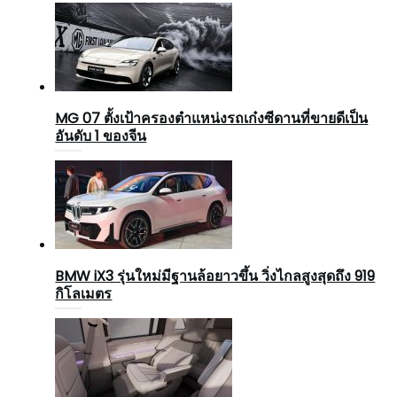
MG 07 ตั้งเป้าครองตำแหน่งรถเก๋งซีดานที่ขายดีเป็น
อันดับ 1 ของจีน
BMW iX3 รุ่นใหม่มีฐานล้อยาวขึ้น วิ่งไกลสูงสุดถึง 919
กิโลเมตร