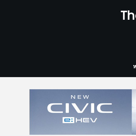
Skip
Th
to
content
ห