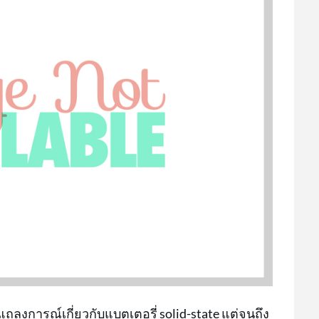
แถลงการณ์เกี่ยวกับแบตเตอรี่ solid-state แต่จนถึง