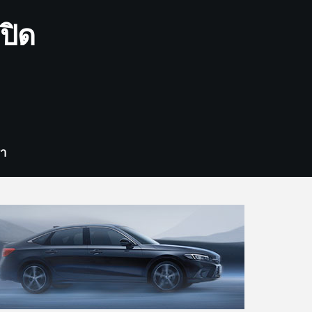
ปิด
รา