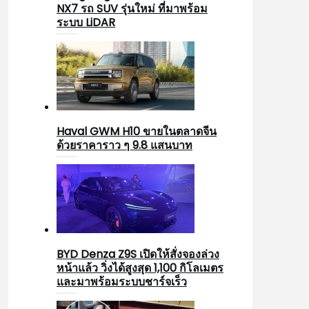
NX7 รถ SUV รุ่นใหม่ ที่มาพร้อม
ระบบ LiDAR
Haval GWM H10 ขายในตลาดจีน
ด้วยราคาราว ๆ 9.8 แสนบาท
BYD Denza Z9S เปิดให้สั่งจองล่วง
หน้าแล้ว วิ่งได้สูงสุด 1,100 กิโลเมตร
และมาพร้อมระบบชาร์จเร็ว