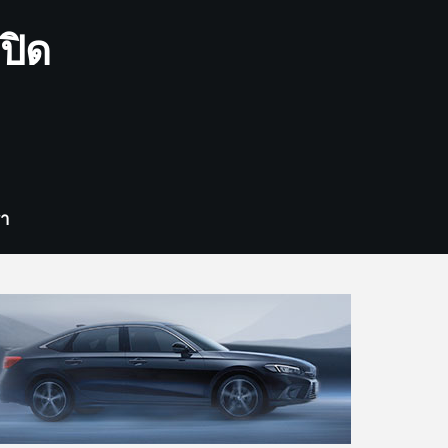
ปิด
รา