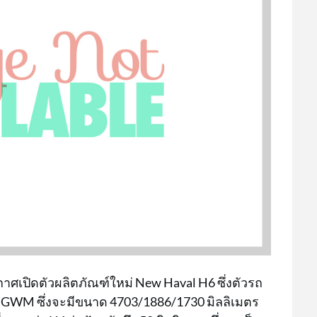
ะกาศเปิดตัวผลิตภัณฑ์ใหม่ New Haval H6 ซึ่งตัวรถ
GWM ซึ่งจะมีขนาด 4703/1886/1730 มิลลิเมตร