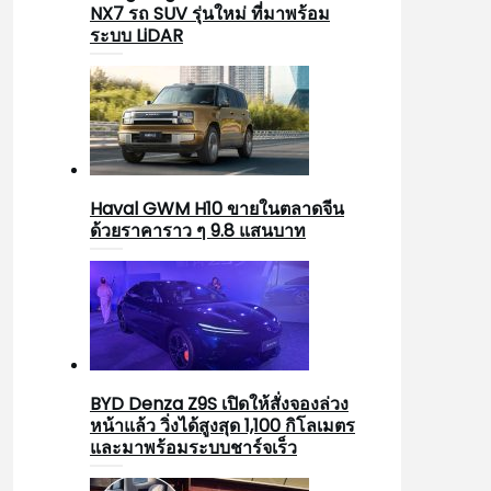
NX7 รถ SUV รุ่นใหม่ ที่มาพร้อม
ระบบ LiDAR
Haval GWM H10 ขายในตลาดจีน
ด้วยราคาราว ๆ 9.8 แสนบาท
BYD Denza Z9S เปิดให้สั่งจองล่วง
หน้าแล้ว วิ่งได้สูงสุด 1,100 กิโลเมตร
และมาพร้อมระบบชาร์จเร็ว