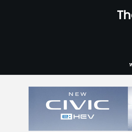
Skip
Th
to
content
ห