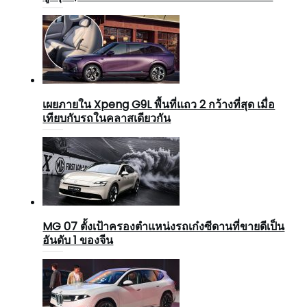
เผยภายใน Xpeng G9L พื้นที่แถว 2 กว้างที่สุด เมื่อ
เทียบกับรถในคลาสเดียวกัน
MG 07 ตั้งเป้าครองตำแหน่งรถเก๋งซีดานที่ขายดีเป็น
อันดับ 1 ของจีน