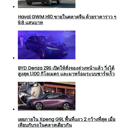
Haval GWM H10 ขายในตลาดจีน ด้วยราคาราว ๆ
9.8 แสนบาท
BYD Denza Z9S เปิดให้สั่งจองล่วงหน้าแล้ว วิ่งได้
สูงสุด 1,100 กิโลเมตร และมาพร้อมระบบชาร์จเร็ว
เผยภายใน Xpeng G9L พื้นที่แถว 2 กว้างที่สุด เมื่อ
เทียบกับรถในคลาสเดียวกัน