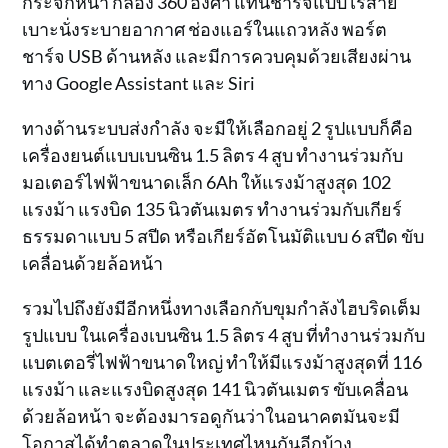
กระจกหน้า กล้อง 360 องศา แท่นชาร์จแบบไร้สาย
เบาะนั่งระบายอากาศ ช่องแอร์ในแถวหลัง พอร์ต
ชาร์จ USB ด้านหลัง และมีการควบคุมด้วยเสียงผ่าน
ทาง Google Assistant และ Siri
ทางด้านระบบส่งกำลัง จะมีให้เลือกอยู่ 2 รูปแบบก็คือ
เครื่องยนต์แบบเบนซิน 1.5 ลิตร 4 สูบ ทำงานร่วมกับ
มอเตอร์ไฟฟ้าขนาดเล็ก 6Ah ให้แรงม้าสูงสุด 102
แรงม้า แรงบิด 135 นิวตันเมตร ทำงานร่วมกับเกียร์
ธรรมดาแบบ 5 สปีด หรือเกียร์อัตโนมัติแบบ 6 สปีด ขับ
เคลื่อนด้วยล้อหน้า
รวมไปถึงยังมีอีกหนึ่งทางเลือกกับขุมกำลังไฮบริดเต็ม
รูปแบบ ในเครื่องเบนซิน 1.5 ลิตร 4 สูบ ที่ทำงานร่วมกับ
แบตเตอรี่ไฟฟ้าขนาดใหญ่ ทำให้มีแรงม้าสูงสุดที่ 116
แรงม้า และแรงบิดสูงสุด 141 นิวตันเมตร ขับเคลื่อน
ด้วยล้อหน้า จะต้องมารอดูกันว่าในอนาคตมันจะมี
โอกาสได้ทำตลาดในประเทศไหนกันอีกบ้าง