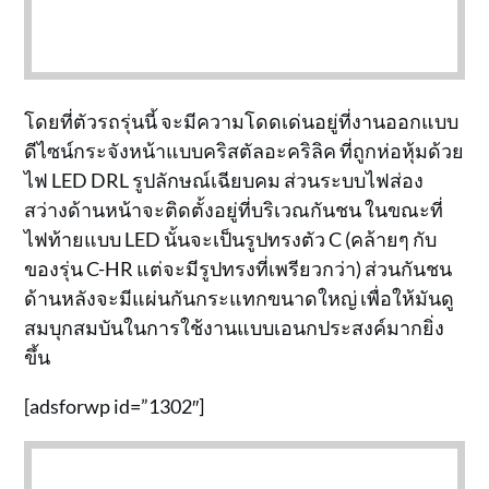
โดยที่ตัวรถรุ่นนี้ จะมีความโดดเด่นอยู่ที่งานออกแบบ
ดีไซน์กระจังหน้าแบบคริสตัลอะคริลิค ที่ถูกห่อหุ้มด้วย
ไฟ LED DRL รูปลักษณ์เฉียบคม ส่วนระบบไฟส่อง
สว่างด้านหน้าจะติดตั้งอยู่ที่บริเวณกันชน ในขณะที่
ไฟท้ายแบบ LED นั้นจะเป็นรูปทรงตัว C (คล้ายๆ กับ
ของรุ่น C-HR แต่จะมีรูปทรงที่เพรียวกว่า) ส่วนกันชน
ด้านหลังจะมีแผ่นกันกระแทกขนาดใหญ่ เพื่อให้มันดู
สมบุกสมบันในการใช้งานแบบเอนกประสงค์มากยิ่ง
ขึ้น
[adsforwp id=”1302″]