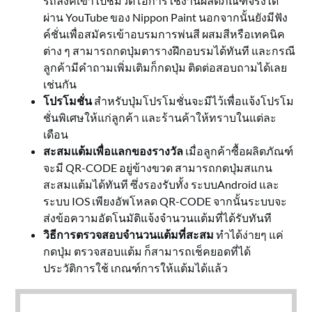
รถลิ้งค์เข้าไปชมวีดีโอการใช้งานผลิตภัณฑ์จริงได้
ผ่าน YouTube ของ Nippon Paint นอกจากนั้นยังมีฟัง
ค์ชั่นเพื่อสมัครเข้าอบรมการพ่นสี ผสมสีหรือเทคนิค
ต่าง ๆ สามารถกดปุ่มตารางฝึกอบรมได้ทันที และกรณี
ลูกค้ามีคำถามเพิ่มเติมก็กดปุ่ม ติดต่อสอบถามได้เลย
เช่นกัน
โปรโมชั่น
สำหรับปุ่มโปรโมชั่นจะมีไว้เพื่อแจ้งโปรโม
ชั่นพิเศษให้แก่ลูกค้า และร้านค้าให้ทราบในแต่ละ
เดือน
สะสมแต้มเพื่อแลกของรางวัล
เมื่อลูกค้าซื้อผลิตภัณฑ์
จะมี QR-CODE อยู่ข้างขวด สามารถกดปุ่มสแกน
สะสมแต้มได้ทันที ซึ่งรองรับทั้ง ระบบAndroid และ
ระบบ IOS เพียงอัพโหลด QR-CODE จากนั้นระบบจะ
ส่งข้อความอัตโนมัติแจ้งจำนวนแต้มที่ได้รับทันที
วิธีการตรวจสอบจำนวนแต้มที่สะสม
ทำได้ง่ายๆ แค่
กดปุ่ม ตรวจสอบแต้ม ก็สามารถเช็คยอดที่ได้
ประวัติการใช้ เกณฑ์การให้แต้มได้แล้ว