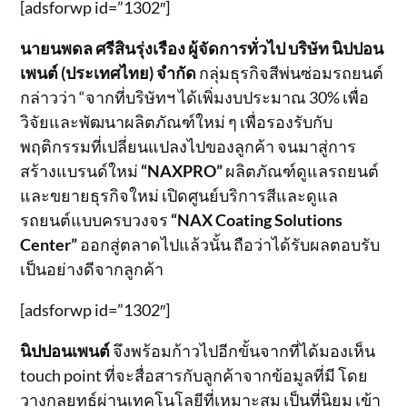
[adsforwp id=”1302″]
นายนพดล ศรีสินรุ่งเรือง ผู้จัดการทั่วไป บริษัท นิปปอน
เพนต์ (ประเทศไทย) จำกัด
กลุ่มธุรกิจสีพ่นซ่อมรถยนต์
กล่าวว่า “จากที่บริษัทฯ ได้เพิ่มงบประมาณ 30% เพื่อ
วิจัยและพัฒนาผลิตภัณฑ์ใหม่ ๆ เพื่อรองรับกับ
พฤติกรรมที่เปลี่ยนแปลงไปของลูกค้า จนมาสู่การ
สร้างแบรนด์ใหม่
“NAXPRO”
ผลิตภัณฑ์ดูแลรถยนต์
และขยายธุรกิจใหม่ เปิดศูนย์บริการสีและดูแล
รถยนต์แบบครบวงจร
“
NAX Coating Solutions
Center”
ออกสู่ตลาดไปแล้วนั้น ถือว่าได้รับผลตอบรับ
เป็นอย่างดีจากลูกค้า
[adsforwp id=”1302″]
นิปปอนเพนต์
จึงพร้อมก้าวไปอีกขั้นจากที่ได้มองเห็น
touch point ที่จะสื่อสารกับลูกค้าจากข้อมูลที่มี โดย
วางกลยุทธ์ผ่านเทคโนโลยีที่เหมาะสม เป็นที่นิยม เข้า