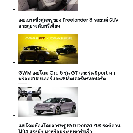
เผยเบาะนั่งสุดหรูของ Freelander 8 รถยนต์ SUV
สายลุยระดับพรีเมียม
GWM เผยโฉม Ora 5 รุ่น GT และรุ่น Sport มา
พร้อมสปอยเลอร์และสปลิตเตอร์ทรงสปอร์ต
เผยโฉมห้องโดยสารหรู BYD Denza Z9S รถซีดาน
1,194 แรงม้า มาพร้อมระบบชาร์จเร็ว