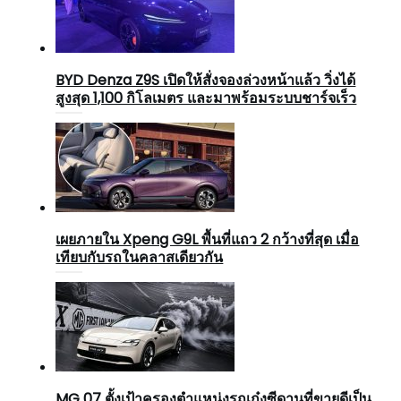
BYD Denza Z9S เปิดให้สั่งจองล่วงหน้าแล้ว วิ่งได้
สูงสุด 1,100 กิโลเมตร และมาพร้อมระบบชาร์จเร็ว
เผยภายใน Xpeng G9L พื้นที่แถว 2 กว้างที่สุด เมื่อ
เทียบกับรถในคลาสเดียวกัน
MG 07 ตั้งเป้าครองตำแหน่งรถเก๋งซีดานที่ขายดีเป็น