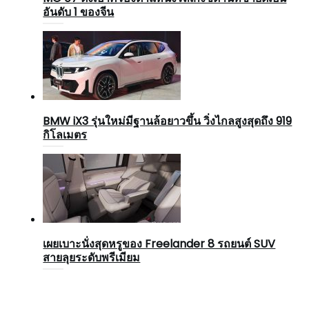
อันดับ 1 ของจีน
BMW iX3 รุ่นใหม่มีฐานล้อยาวขึ้น วิ่งไกลสูงสุดถึง 919
กิโลเมตร
เผยเบาะนั่งสุดหรูของ Freelander 8 รถยนต์ SUV
สายลุยระดับพรีเมียม