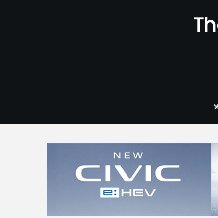
Skip
Th
to
content
ห