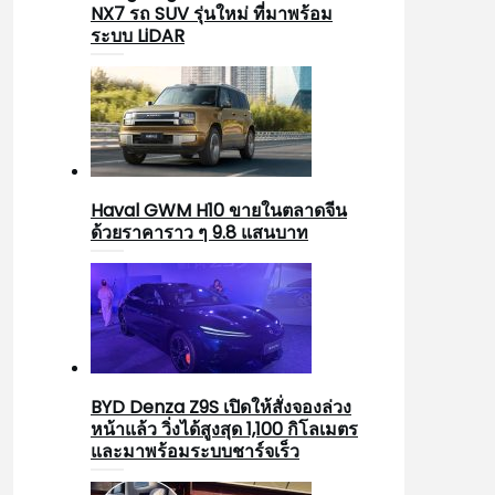
NX7 รถ SUV รุ่นใหม่ ที่มาพร้อม
ระบบ LiDAR
Haval GWM H10 ขายในตลาดจีน
ด้วยราคาราว ๆ 9.8 แสนบาท
BYD Denza Z9S เปิดให้สั่งจองล่วง
หน้าแล้ว วิ่งได้สูงสุด 1,100 กิโลเมตร
และมาพร้อมระบบชาร์จเร็ว