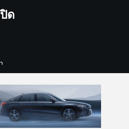
ปิด
รา