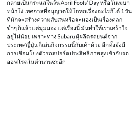
กลายเป็นกระแสในวัน April Fools’ Day หรือวันเมษา
หน้าโง่ เทศกาลที่อนุญาตให้โกหกเรื่องอะไรก็ได้ 1 วัน
ที่มักจะสร้างความสับสนหรือจะมองเป็นเรื่องตลก
ขำๆ ก็แล้วแต่มุมมอง แต่เรื่องนี้ มันทำให้เราเศร้าใจ
อยู่ไม่น้อย เพราะทาง Subaru ผู้ผลิตรถยนต์จาก
ประเทศญี่ปุ่น ก็เล่นกิจกรรมนี้กับเค้าด้วย อีกทั้งยังมี
การเชื่อมโยงตัวรถสปอร์ตประสิทธิภาพสูงเข้ากับรถ
ออฟโรดในตำนานซะอีก