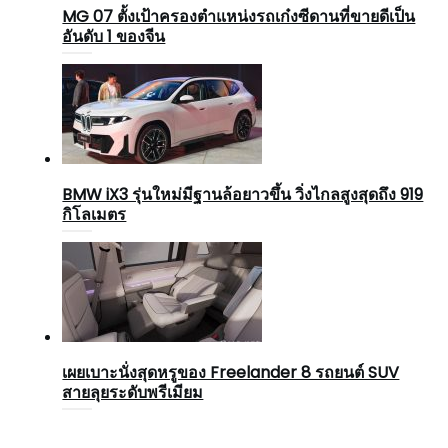
MG 07 ตั้งเป้าครองตำแหน่งรถเก๋งซีดานที่ขายดีเป็น
อันดับ 1 ของจีน
BMW iX3 รุ่นใหม่มีฐานล้อยาวขึ้น วิ่งไกลสูงสุดถึง 919
กิโลเมตร
เผยเบาะนั่งสุดหรูของ Freelander 8 รถยนต์ SUV
สายลุยระดับพรีเมียม