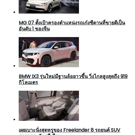
MG 07 ตั้งเป้าครองตำแหน่งรถเก๋งซีดานที่ขายดีเป็น
อันดับ 1 ของจีน
BMW iX3 รุ่นใหม่มีฐานล้อยาวขึ้น วิ่งไกลสูงสุดถึง 919
กิโลเมตร
เผยเบาะนั่งสุดหรูของ Freelander 8 รถยนต์ SUV