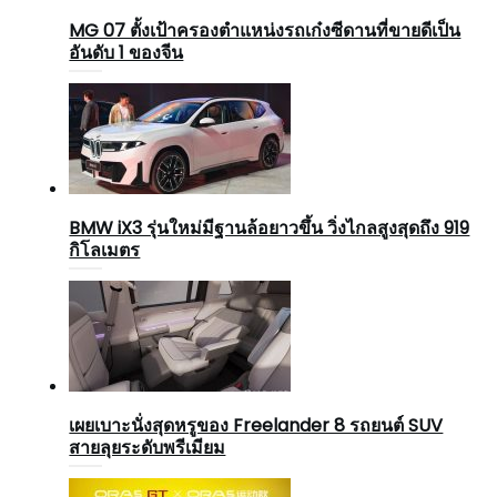
MG 07 ตั้งเป้าครองตำแหน่งรถเก๋งซีดานที่ขายดีเป็น
อันดับ 1 ของจีน
BMW iX3 รุ่นใหม่มีฐานล้อยาวขึ้น วิ่งไกลสูงสุดถึง 919
กิโลเมตร
เผยเบาะนั่งสุดหรูของ Freelander 8 รถยนต์ SUV
สายลุยระดับพรีเมียม