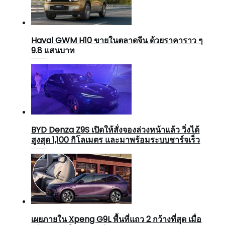
Haval GWM H10 ขายในตลาดจีน ด้วยราคาราว ๆ
9.8 แสนบาท
BYD Denza Z9S เปิดให้สั่งจองล่วงหน้าแล้ว วิ่งได้
สูงสุด 1,100 กิโลเมตร และมาพร้อมระบบชาร์จเร็ว
เผยภายใน Xpeng G9L พื้นที่แถว 2 กว้างที่สุด เมื่อ