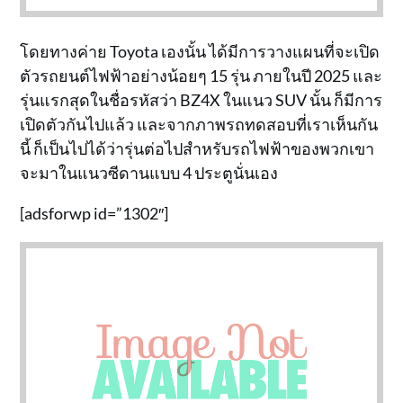
โดยทางค่าย Toyota เองนั้น ได้มีการวางแผนที่จะเปิด
ตัวรถยนต์ไฟฟ้าอย่างน้อยๆ 15 รุ่น ภายในปี 2025 และ
รุ่นแรกสุดในชื่อรหัสว่า BZ4X ในแนว SUV นั้น ก็มีการ
เปิดตัวกันไปแล้ว และจากภาพรถทดสอบที่เราเห็นกัน
นี้ ก็เป็นไปได้ว่ารุ่นต่อไปสำหรับรถไฟฟ้าของพวกเขา
จะมาในแนวซีดานแบบ 4 ประตูนั่นเอง
[adsforwp id=”1302″]