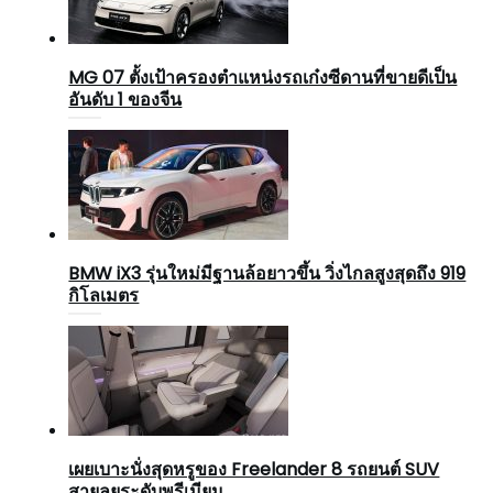
MG 07 ตั้งเป้าครองตำแหน่งรถเก๋งซีดานที่ขายดีเป็น
อันดับ 1 ของจีน
BMW iX3 รุ่นใหม่มีฐานล้อยาวขึ้น วิ่งไกลสูงสุดถึง 919
กิโลเมตร
เผยเบาะนั่งสุดหรูของ Freelander 8 รถยนต์ SUV
สายลุยระดับพรีเมียม