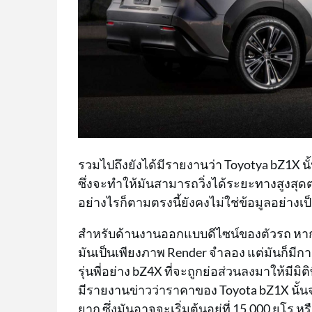
รวมไปถึงยังได้มีรายงานว่า Toyotya bZ1X 
ซึ่งจะทำให้มันสามารถวิ่งได้ระยะทางสูงสุดต
อย่างไรก็ตามตรงนี้ยังคงไม่ใช่ข้อมูลอย่างเ
สำหรับด้านงานออกแบบดีไซน์ของตัวรถ หากเ
มันเป็นเพียงภาพ Render จำลอง แต่มันก็มีการ
รุ่นพี่อย่าง bZ4X ที่จะถูกย่อส่วนลงมาให้มีมิต
มีรายงานข่าวว่าราคาของ Toyota bZ1X นั้นจ
ยาก ซึ่งมันอาจจะเริ่มต้นอยู่ที่ 15,000 ยูโ