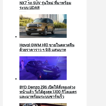
NX7 รถ SUV รุ่นใหม่ ที่มาพร้อม
ระบบ LiDAR
Haval GWM H10 ขายในตลาดจีน
ด้วยราคาราว ๆ 9.8 แสนบาท
BYD Denza Z9S เปิดให้สั่งจองล่วง
หน้าแล้ว วิ่งได้สูงสุด 1,100 กิโลเมตร
และมาพร้อมระบบชาร์จเร็ว