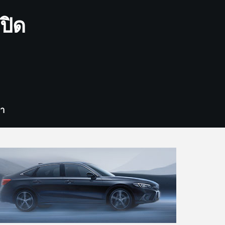
ปิด
รา