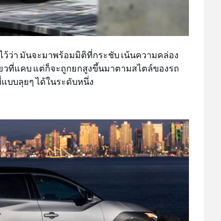
์ไว้ว่า มันจะมาพร้อมมิติที่กระชับ เน้นความคล่อง
ี้ยวที่แคบ แต่ก็จะถูกยกสูงขึ้นมาตามสไตล์ของรถ
่แบบลุยๆ ได้ในระดับหนึ่ง