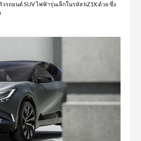
ตัวรถยนต์ SUV ไฟฟ้ารุ่นเล็กในรหัส bZ1X ด้วย ซึ่ง
ย