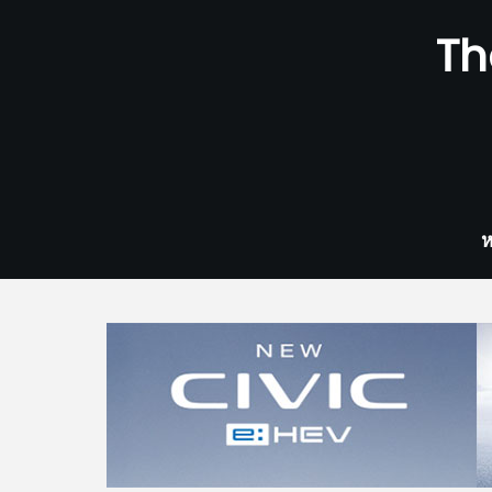
Skip
Th
to
content
ห