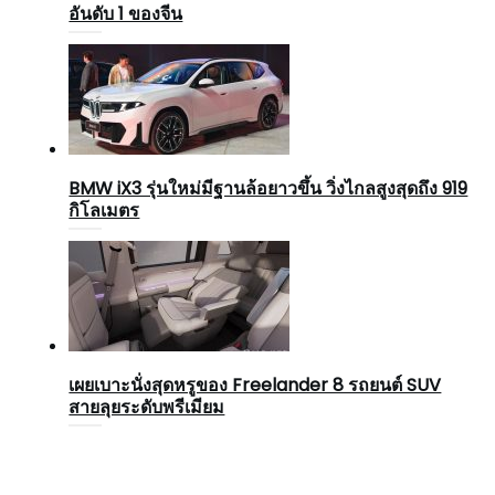
อันดับ 1 ของจีน
BMW iX3 รุ่นใหม่มีฐานล้อยาวขึ้น วิ่งไกลสูงสุดถึง 919
กิโลเมตร
เผยเบาะนั่งสุดหรูของ Freelander 8 รถยนต์ SUV
สายลุยระดับพรีเมียม