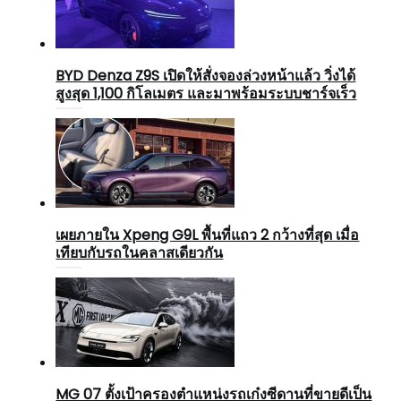
BYD Denza Z9S เปิดให้สั่งจองล่วงหน้าแล้ว วิ่งได้
สูงสุด 1,100 กิโลเมตร และมาพร้อมระบบชาร์จเร็ว
เผยภายใน Xpeng G9L พื้นที่แถว 2 กว้างที่สุด เมื่อ
เทียบกับรถในคลาสเดียวกัน
MG 07 ตั้งเป้าครองตำแหน่งรถเก๋งซีดานที่ขายดีเป็น