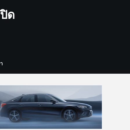
ปิด
รา