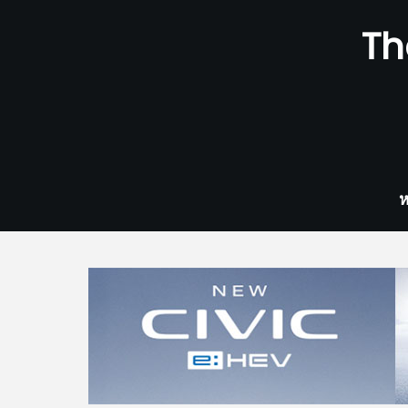
Skip
Th
to
content
ห