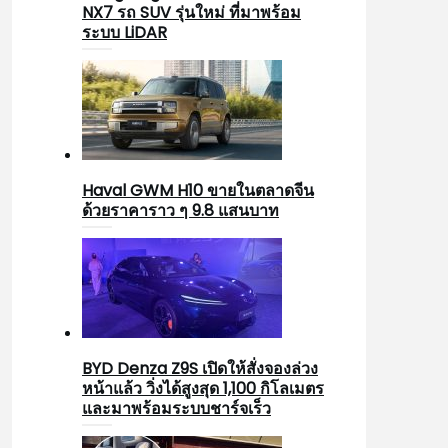
NX7 รถ SUV รุ่นใหม่ ที่มาพร้อม
ระบบ LiDAR
Haval GWM H10 ขายในตลาดจีน
ด้วยราคาราว ๆ 9.8 แสนบาท
BYD Denza Z9S เปิดให้สั่งจองล่วง
หน้าแล้ว วิ่งได้สูงสุด 1,100 กิโลเมตร
และมาพร้อมระบบชาร์จเร็ว