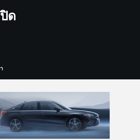
ปิด
รา