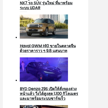
NX7 รถ SUV รุ่นใหม่ ที่มาพร้อม
ระบบ LiDAR
Haval GWM H10 ขายในตลาดจีน
ด้วยราคาราว ๆ 9.8 แสนบาท
BYD Denza Z9S เปิดให้สั่งจองล่วง
หน้าแล้ว วิ่งได้สูงสุด 1,100 กิโลเมตร
และมาพร้อมระบบชาร์จเร็ว