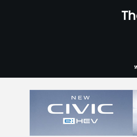
Skip
Th
to
content
ห