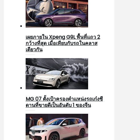
เผยภายใน Xpeng G9L พื้นที่แถว 2
กว้างที่สุด เมื่อเทียบกับรถในคลาส
เดียวกัน
MG 07 ตั้งเป้าครองตำแหน่งรถเก๋งซี
ดานที่ขายดีเป็นอันดับ 1 ของจีน