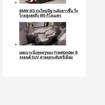
BMW iX3 รุ่นใหม่มีฐานล้อยาวขึ้น วิ่ง
ไกลสูงสุดถึง 919 กิโลเมตร
เผยเบาะนั่งสุดหรูของ Freelander 8
รถยนต์ SUV สายลุยระดับพรีเมียม