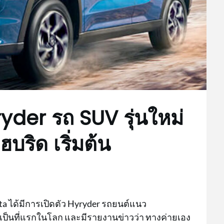
yder รถ SUV รุ่นใหม่
ฮบริด เริ่มต้น
ota ได้มีการเปิดตัว Hyryder รถยนต์แนว
ยเป็นที่แรกในโลก และมีรายงานข่าวว่า ทางค่ายเอง