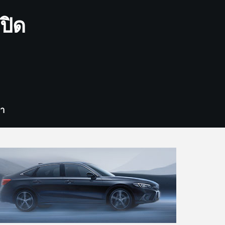
ปิด
รา