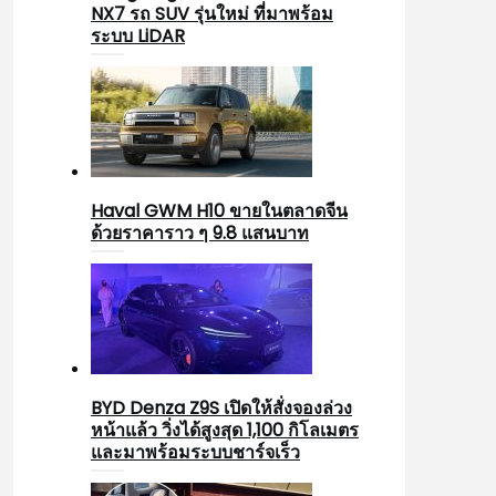
NX7 รถ SUV รุ่นใหม่ ที่มาพร้อม
ระบบ LiDAR
Haval GWM H10 ขายในตลาดจีน
ด้วยราคาราว ๆ 9.8 แสนบาท
BYD Denza Z9S เปิดให้สั่งจองล่วง
หน้าแล้ว วิ่งได้สูงสุด 1,100 กิโลเมตร
และมาพร้อมระบบชาร์จเร็ว