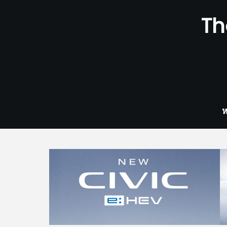
Skip
Th
to
content
ห