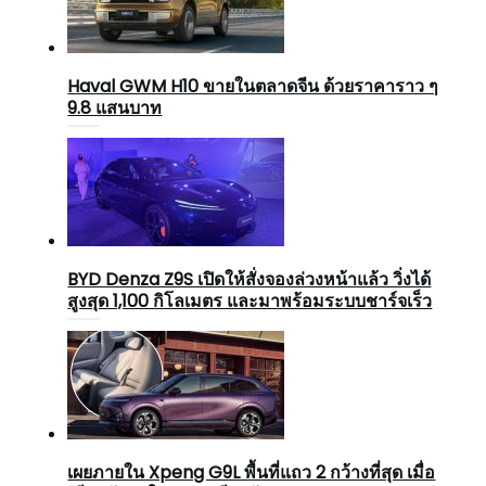
Haval GWM H10 ขายในตลาดจีน ด้วยราคาราว ๆ
9.8 แสนบาท
BYD Denza Z9S เปิดให้สั่งจองล่วงหน้าแล้ว วิ่งได้
สูงสุด 1,100 กิโลเมตร และมาพร้อมระบบชาร์จเร็ว
เผยภายใน Xpeng G9L พื้นที่แถว 2 กว้างที่สุด เมื่อ