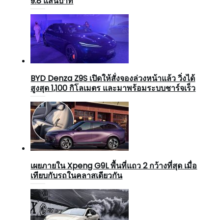
9.8 แสนบาท
BYD Denza Z9S เปิดให้สั่งจองล่วงหน้าแล้ว วิ่งได้
สูงสุด 1,100 กิโลเมตร และมาพร้อมระบบชาร์จเร็ว
เผยภายใน Xpeng G9L พื้นที่แถว 2 กว้างที่สุด เมื่อ
เทียบกับรถในคลาสเดียวกัน