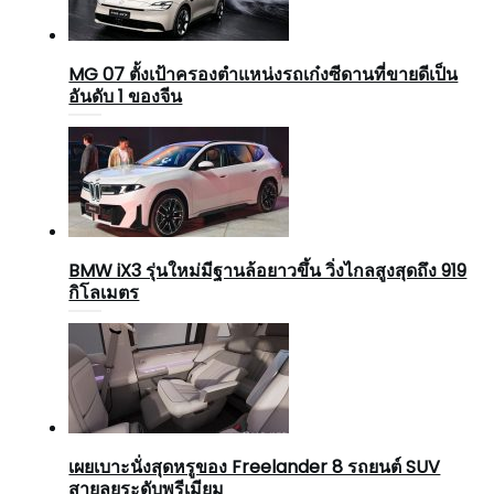
MG 07 ตั้งเป้าครองตำแหน่งรถเก๋งซีดานที่ขายดีเป็น
อันดับ 1 ของจีน
BMW iX3 รุ่นใหม่มีฐานล้อยาวขึ้น วิ่งไกลสูงสุดถึง 919
กิโลเมตร
เผยเบาะนั่งสุดหรูของ Freelander 8 รถยนต์ SUV
สายลุยระดับพรีเมียม