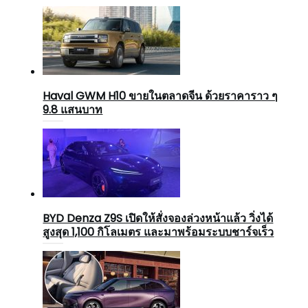
Haval GWM H10 ขายในตลาดจีน ด้วยราคาราว ๆ
9.8 แสนบาท
BYD Denza Z9S เปิดให้สั่งจองล่วงหน้าแล้ว วิ่งได้
สูงสุด 1,100 กิโลเมตร และมาพร้อมระบบชาร์จเร็ว