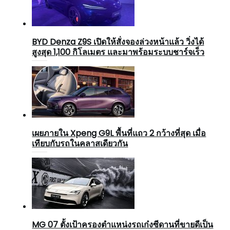
BYD Denza Z9S เปิดให้สั่งจองล่วงหน้าแล้ว วิ่งได้
สูงสุด 1,100 กิโลเมตร และมาพร้อมระบบชาร์จเร็ว
เผยภายใน Xpeng G9L พื้นที่แถว 2 กว้างที่สุด เมื่อ
เทียบกับรถในคลาสเดียวกัน
MG 07 ตั้งเป้าครองตำแหน่งรถเก๋งซีดานที่ขายดีเป็น