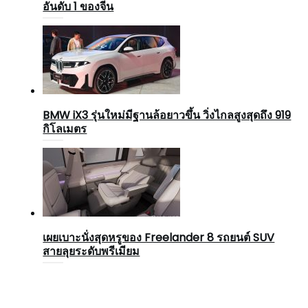
อันดับ 1 ของจีน
BMW iX3 รุ่นใหม่มีฐานล้อยาวขึ้น วิ่งไกลสูงสุดถึง 919
กิโลเมตร
เผยเบาะนั่งสุดหรูของ Freelander 8 รถยนต์ SUV
สายลุยระดับพรีเมียม