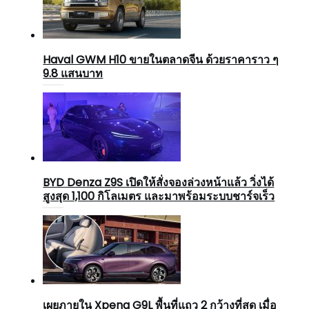
Haval GWM H10 ขายในตลาดจีน ด้วยราคาราว ๆ
9.8 แสนบาท
BYD Denza Z9S เปิดให้สั่งจองล่วงหน้าแล้ว วิ่งได้
สูงสุด 1,100 กิโลเมตร และมาพร้อมระบบชาร์จเร็ว
เผยภายใน Xpeng G9L พื้นที่แถว 2 กว้างที่สุด เมื่อ