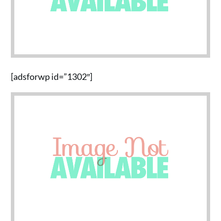
[adsforwp id=”1302″]