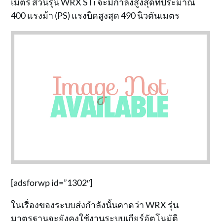
เมตร ส่วนรุ่น WRX STi จะมีกำลังสูงสุดที่ประมาณ
400 แรงม้า (PS) แรงบิดสูงสุด 490 นิวตันเมตร
[adsforwp id=”1302″]
ในเรื่องของระบบส่งกำลังนั้นคาดว่า WRX รุ่น
มาตรฐานจะยังคงใช้งานระบบเกียร์อัตโนมัติ